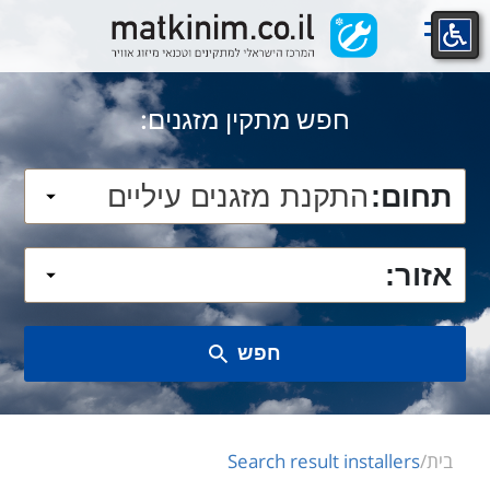
Ski
t
conten
חפש מתקין מזגנים:
תחום:
אזור:
חפש
בית
/
Search result installers