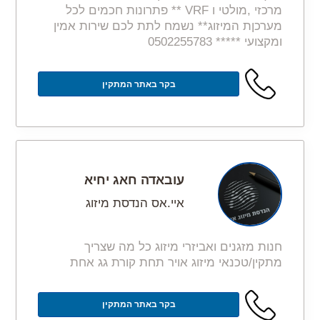
מרכזי ,מולטי ו VRF ** פתרונות חכמים לכל
מערכןת המיזוג** נשמח לתת לכם שירות אמין
ומקצועי ***** 0502255783
בקר באתר המתקין
עובאדה חאג יחיא
איי.אס הנדסת מיזוג
חנות מזגנים ואביזרי מיזוג כל מה שצריך
מתקין/טכנאי מיזוג אויר תחת קורת גג אחת
בקר באתר המתקין